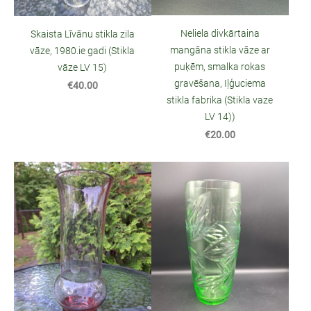
Neliela divkārtaina
Skaista Līvānu stikla zila
mangāna stikla vāze ar
vāze, 1980.ie gadi (Stikla
puķēm, smalka rokas
vāze LV 15)
gravēšana, Iļģuciema
€40.00
stikla fabrika (Stikla vaze
LV 14))
€20.00