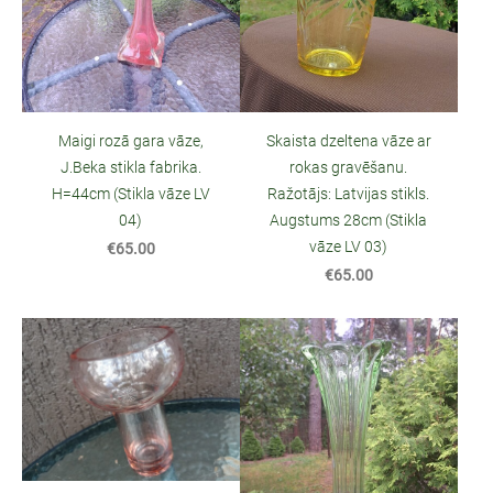
Maigi rozā gara vāze,
Skaista dzeltena vāze ar
J.Beka stikla fabrika.
rokas gravēšanu.
H=44cm (Stikla vāze LV
Ražotājs: Latvijas stikls.
04)
Augstums 28cm (Stikla
vāze LV 03)
€65.00
€65.00