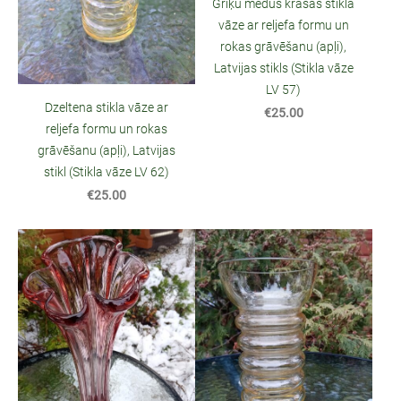
Griķu mēdus krāsas stikla
vāze ar reljefa formu un
rokas grāvēšanu (apļi),
Latvijas stikls (Stikla vāze
LV 57)
Dzeltena stikla vāze ar
€25.00
reljefa formu un rokas
grāvēšanu (apļi), Latvijas
stikl (Stikla vāze LV 62)
€25.00