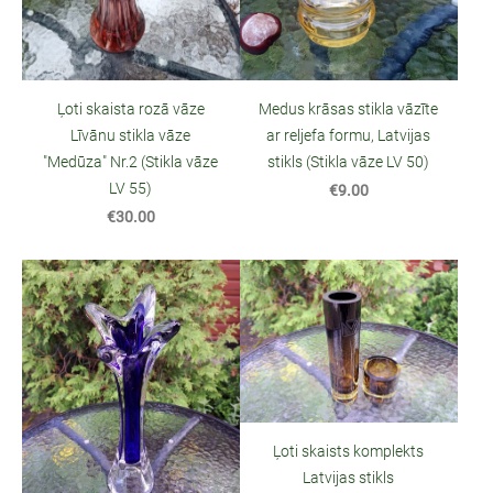
Ļoti skaista rozā vāze
Medus krāsas stikla vāzīte
Līvānu stikla vāze
ar reljefa formu, Latvijas
"Medūza" Nr.2 (Stikla vāze
stikls (Stikla vāze LV 50)
LV 55)
€9.00
€30.00
Ļoti skaists komplekts
Latvijas stikls