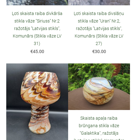
Ļoti skaista raiba divkārša
Ļoti skaista raiba divslāņu
stikla vāze "Siriuss" Nr.2
stikla vāze "Uran" Nr.2,
ražotājs "Latvijas stikls",
ražotājs "Latvijas stikls",
Komunārs (Stikla vāze LV
Komunārs (Stikla vāze LV
31)
27)
€45.00
€30.00
Skaista apaļa raiba
brūngana stikla vāze
"Galaktika", ražotājs