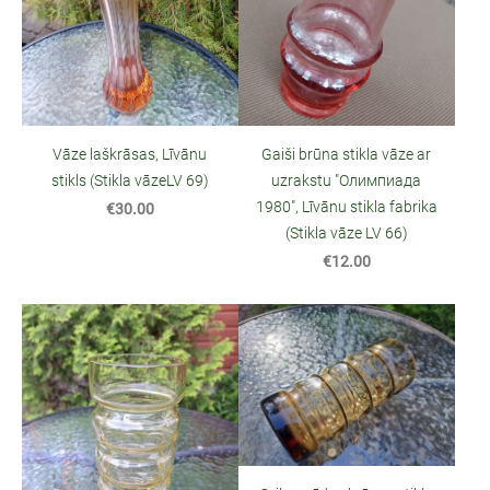
Vāze laškrāsas, Līvānu
Gaiši brūna stikla vāze ar
stikls (Stikla vāzeLV 69)
uzrakstu "Олимпиада
1980", Līvānu stikla fabrika
€30.00
(Stikla vāze LV 66)
€12.00