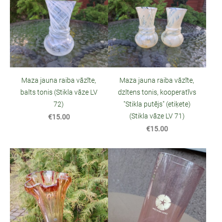
Maza jauna raiba vāzīte,
Maza jauna raiba vāzīte,
balts tonis (Stikla vāze LV
dzltens tonis, kooperatīvs
72)
"Stikla putējs" (etiķete)
(Stikla vāze LV 71)
€15.00
€15.00