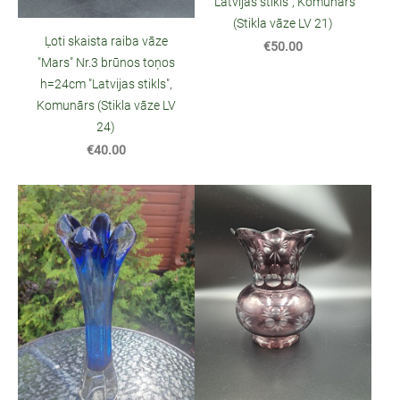
"Latvijas stikls", Komunārs
(Stikla vāze LV 21)
Ļoti skaista raiba vāze
€50.00
"Mars" Nr.3 brūnos toņos
h=24cm "Latvijas stikls",
Komunārs (Stikla vāze LV
24)
€40.00