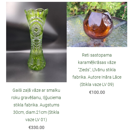
Reti sastopama
karamēļkrāsas vāze
"Zieds", Līvānu stikla
fabrika. Autore Ināra Lāce
(Stikla vaze LV 09)
Gaiši zaļā vāze ar smalku
€100.00
roku gravēšanu, Iļģuciema
stikla fabrika. Augstums
30cm, diam.21cm (Stikla
vaze LV 01)
€330.00