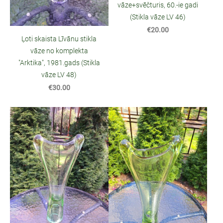
vāze+svēčturis, 60.-ie gadi
(Stikla vāze LV 46)
€20.00
Ļoti skaista Līvānu stikla
vāze no komplekta
"Arktika", 1981.gads (Stikla
vāze LV 48)
€30.00