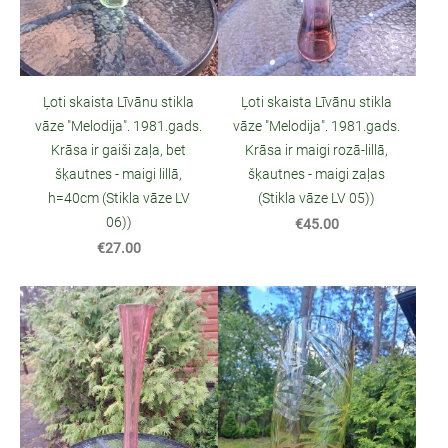
Ļoti skaista Līvānu stikla
Ļoti skaista Līvānu stikla
vāze "Melodija". 1981.gads.
vāze "Melodija". 1981.gads.
Krāsa ir gaiši zaļa, bet
Krāsa ir maigi rozā-lillā,
šķautnes - maigi lillā,
šķautnes - maigi zaļas
h=40cm (Stikla vāze LV
(Stikla vāze LV 05))
06))
€45.00
€27.00