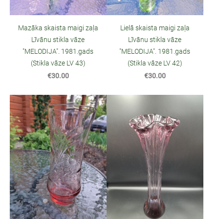
Mazāka skaista maigi zaļa
Lielā skaista maigi zaļa
Līvānu stikla vāze
Līvānu stikla vāze
"MELODIJA". 1981.gads
"MELODIJA". 1981.gads
(Stikla vāze LV 43)
(Stikla vāze LV 42)
€30.00
€30.00