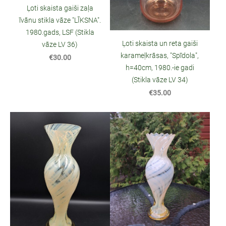
Ļoti skaista gaiši zaļa
īvānu stikla vāze "LĪKSNA".
1980.gads, LSF (Stikla
Ļoti skaista un reta gaiši
vāze LV 36)
karameļkrāsas, "Spīdola",
€30.00
h=40cm, 1980.-ie gadi
(Stikla vāze LV 34)
€35.00