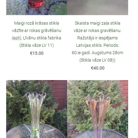
Maigi rozā krāsas stikla
Skaista maigi zaļa stikla
vāzīte ar rokas grāvēšanu
vāze ar rokas gravēšanu.
(apļi), Līvānu stikla fabrika
Ražotājs ir iespējams
(Stikla vāze LV 11)
Latvijas stikls. Periods:
60.ie gadi. Augstums 28cm
€15.00
(Stikla vāze LV 08))
€40.00