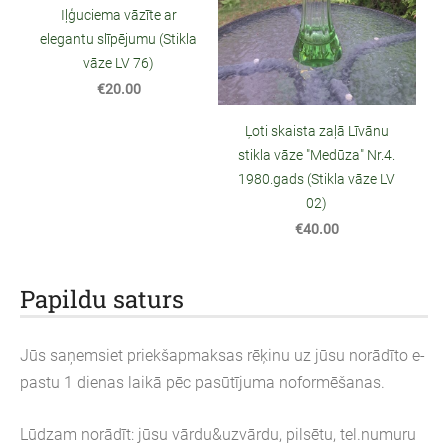
Iļģuciema vāzīte ar
elegantu slīpējumu (Stikla
vāze LV 76)
€20.00
Ļoti skaista zaļā Līvānu
stikla vāze "Medūza" Nr.4.
1980.gads (Stikla vāze LV
02)
€40.00
Papildu saturs
Jūs saņemsiet priekšapmaksas rēķinu uz jūsu norādīto e-
pastu 1 dienas laikā pēc pasūtījuma noformēšanas.
Lūdzam norādīt: jūsu vārdu&uzvārdu, pilsētu, tel.numuru