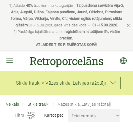
1) Atlaide
40%
traukiem no kategorijām:
12 pusdienu servīzēm Aija-2,
Ārija, Augstā, Diāna, Fajansa pusdienu, Jaunā, Oktobris, Pirmskara
forma, Vārpa, Viktorija, Virvīte, Citi; visiem eglīšu rotājumiem; stikla
×
glāzēm
01.-15.08.2026.gadā. Atlaides kods -
01.-15.08.2026.
2) Pastāvīga lojalitātes atlaide
reģistrētiem lietotājiem
5%
visām
precēm.
ATLAIDES TIEK PIEMĒROTAS KOPĀ!
Retroporcelāns
Stikla trauki > Vāzes stikla, Latvijas ražotāji
Veikals
Stikla trauki
Vāzes stikla, Latvijas ražotāji
Filtrs
Kārtot pēc