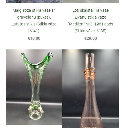
Maigi rozā stikla vāze ar
Ļoti skaista lillā vāze
gravēšanu (puķes),
Līvānu stikla vāze
Latvijas stikls (Stikla vāze
"Medūza" Nr.3. 1981.gads
LV 41)
(Stikla vāze LV 35)
€18.00
€29.00