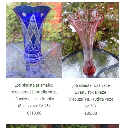
Ļoti skaista ar smalku
Ļoti skaista rozā vāze
rokas gravēšanu zila vāze,
Līvānu stikla vāze
Iļģuciema stikla fabrika
"Medūza" Nr.1 (Stikla vāze
(Stikla vaze LV 13)
LV 75)
€110.00
€35.00