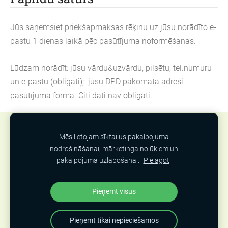
Jūs saņemsiet priekšapmaksas rēķinu uz jūsu norādīto e-
pastu 1 dienas laikā pēc pasūtījuma noformēšanas.
Lūdzam norādīt: jūsu vārdu&uzvārdu, pilsētu, tel.numuru
un e-pastu (obligāti); jūsu DPD pakomata adresi
pasūtījuma formā. Citi dati nav obligāti.
Sīkdatnes
Mēs lietojam sīkfailus pakalpojuma
nodrošināšanai, mārketinga nolūkiem un
Obligāti ir
pakalpojuma uzlabošanai.
Pielāgot
jānorāda avots izmantojot attēlus un informāciju
Pieņemt visus
Pieņemt tikai nepieciešamos