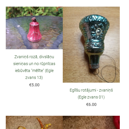
Zvaniņš rozā, divslāņu
sieniņas un no rūpnīcas
iebūvēta "mēlīte" (Egle
zvans 13)
€5.00
Eglīšu rotājumi - zvaniņš
(Egle zvans 01)
€6.00