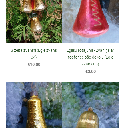
3 zelta zvaniņi (Egle zvans
Eglīšu rotājumi - Zvaniņš ar
04)
fosforicējošo dekolu (Egle
zvans 05)
€10.00
€3.00