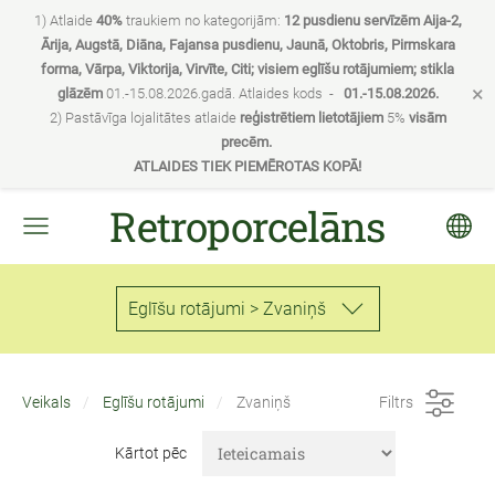
1) Atlaide
40%
traukiem no kategorijām:
12 pusdienu servīzēm Aija-2,
Ārija, Augstā, Diāna, Fajansa pusdienu, Jaunā, Oktobris, Pirmskara
forma, Vārpa, Viktorija, Virvīte, Citi; visiem eglīšu rotājumiem; stikla
×
glāzēm
01.-15.08.2026.gadā. Atlaides kods -
01.-15.08.2026.
2) Pastāvīga lojalitātes atlaide
reģistrētiem lietotājiem
5%
visām
precēm.
ATLAIDES TIEK PIEMĒROTAS KOPĀ!
Retroporcelāns
Eglīšu rotājumi > Zvaniņš
Veikals
Eglīšu rotājumi
Zvaniņš
Filtrs
Kārtot pēc