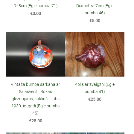
Diametrs=7cm (Egle
D=5cm (Egle bumba 71)
bumba 46)
€3.00
€5.00
Aplis ar zvaigzni (Egle
Vintāža bumba sarkana ar
bumba 41)
Salasvecīti. Rokas
gleznojums, kakliņš ir labs
€25.00
1930.-ie .gadi (Egle bumba
45)
€25.00