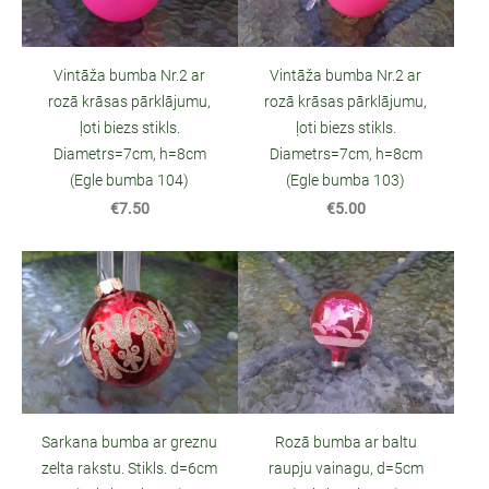
Vintāža bumba Nr.2 ar
Vintāža bumba Nr.2 ar
rozā krāsas pārklājumu,
rozā krāsas pārklājumu,
ļoti biezs stikls.
ļoti biezs stikls.
Diametrs=7cm, h=8cm
Diametrs=7cm, h=8cm
(Egle bumba 104)
(Egle bumba 103)
€7.50
€5.00
Sarkana bumba ar greznu
Rozā bumba ar baltu
zelta rakstu. Stikls. d=6cm
raupju vainagu, d=5cm