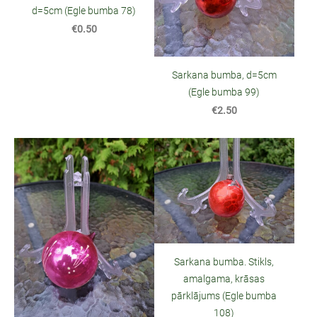
d=5cm (Egle bumba 78)
€0.50
Sarkana bumba, d=5cm
(Egle bumba 99)
€2.50
Sarkana bumba. Stikls,
amalgama, krāsas
pārklājums (Egle bumba
108)