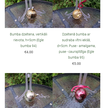
Bumba dzeltena, vertikāli
Dzeltenā bumba ar
rievota, h=5cm (Egle
sudraba vītni iekšā,
bumba 94)
d=5cm. Puse - amalgama,
puse - caurspīdīga (Egle
€4.00
bumba 95)
€5.00