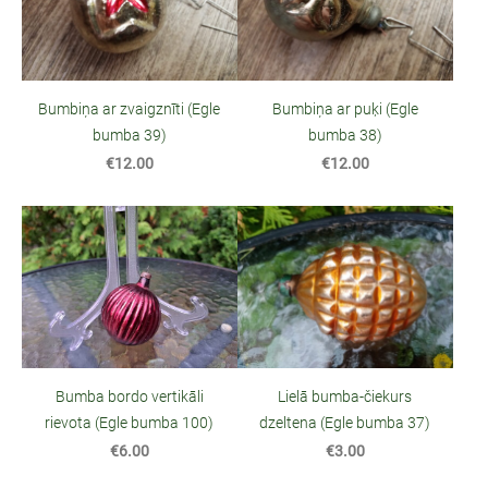
Bumbiņa ar zvaigznīti (Egle
Bumbiņa ar puķi (Egle
bumba 39)
bumba 38)
€12.00
€12.00
Lielā bumba-čiekurs
Bumba bordo vertikāli
dzeltena (Egle bumba 37)
rievota (Egle bumba 100)
€3.00
€6.00