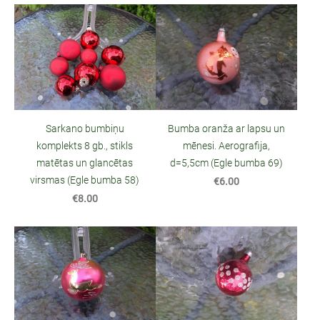
Sarkano bumbiņu
Bumba oranža ar lapsu un
komplekts 8 gb., stikls
mēnesi. Aerografija,
matētas un glancētas
d=5,5cm (Egle bumba 69)
virsmas (Egle bumba 58)
€6.00
€8.00