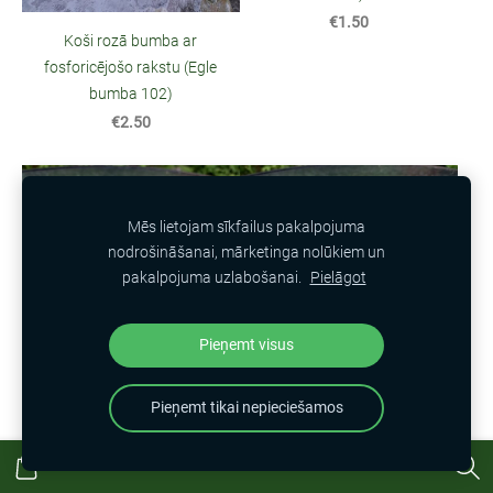
€1.50
Koši rozā bumba ar
fosforicējošo rakstu (Egle
bumba 102)
€2.50
Mēs lietojam sīkfailus pakalpojuma
nodrošināšanai, mārketinga nolūkiem un
pakalpojuma uzlabošanai.
Pielāgot
Pieņemt visus
Sudraba bumba. Stikls,
Sudraba bumba. Stikls,
amalgama, d=4cm (Egle
amalgama (Egle bumba
Pieņemt tikai nepieciešamos
bumba 110)
111)
€1.50
€1.00