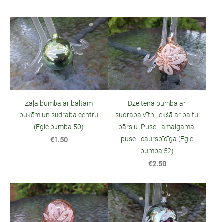
Zaļā bumba ar baltām
Dzeltenā bumba ar
puķēm un sudraba centru
sudraba vītni iekšā ar baltu
(Egle bumba 50)
pārslu. Puse - amalgama,
puse - caurspīdīga (Egle
€1.50
bumba 52)
€2.50