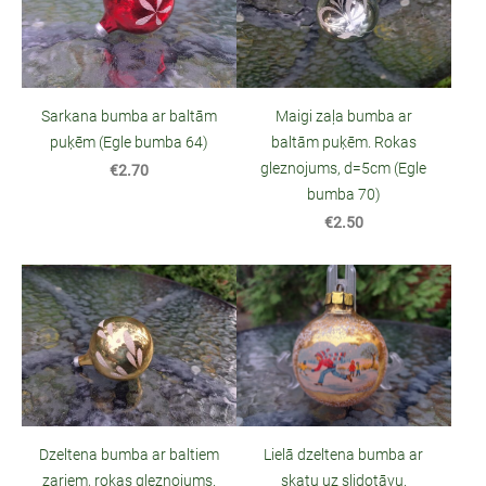
Sarkana bumba ar baltām
Maigi zaļa bumba ar
puķēm (Egle bumba 64)
baltām puķēm. Rokas
gleznojums, d=5cm (Egle
€2.70
bumba 70)
€2.50
Lielā dzeltena bumba ar
Dzeltena bumba ar baltiem
skatu uz slidotāvu.
zariem, rokas gleznojums.