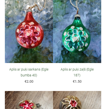
Aplis ar puķi sarkans (Egle
Aplis ar puķi zaļš (Egle
bumba 40)
187)
€2.00
€1.50