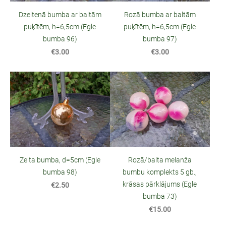
Dzeltenā bumba ar baltām
Rozā bumba ar baltām
puķītēm, h=6,5cm (Egle
puķītēm, h=6,5cm (Egle
bumba 96)
bumba 97)
€3.00
€3.00
Zelta bumba, d=5cm (Egle
Rozā/balta melanža
bumba 98)
bumbu komplekts 5 gb.,
krāsas pārklājums (Egle
€2.50
bumba 73)
€15.00