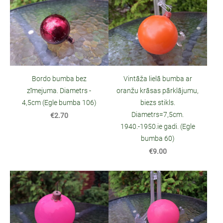
Bordo bumba bez
Vintāža lielā bumba ar
zīmejuma. Diametrs -
oranžu krāsas pārklājumu,
4,5cm (Egle bumba 106)
biezs stikls.
Diametrs=7,5cm.
€2.70
1940.-1950.ie gadi. (Egle
bumba 60)
€9.00