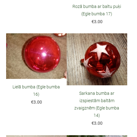
Rozā bumba ar baltu puķi
(Egle bumba 17)
€3.00
Lielā bumba (Egle bumba
Sarkana bumba ar
16)
izspiestām baltām
€3.00
zvaigznēm (Egle bumba
14)
€3.00