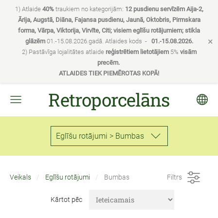
1) Atlaide
40%
traukiem no kategorijām:
12 pusdienu servīzēm Aija-2,
Ārija, Augstā, Diāna, Fajansa pusdienu, Jaunā, Oktobris, Pirmskara
forma, Vārpa, Viktorija, Virvīte, Citi; visiem eglīšu rotājumiem; stikla
×
glāzēm
01.-15.08.2026.gadā. Atlaides kods -
01.-15.08.2026.
2) Pastāvīga lojalitātes atlaide
reģistrētiem lietotājiem
5%
visām
precēm.
ATLAIDES TIEK PIEMĒROTAS KOPĀ!
Retroporcelāns
Eglīšu rotājumi > Bumbas
Veikals
Eglīšu rotājumi
Bumbas
Filtrs
Kārtot pēc