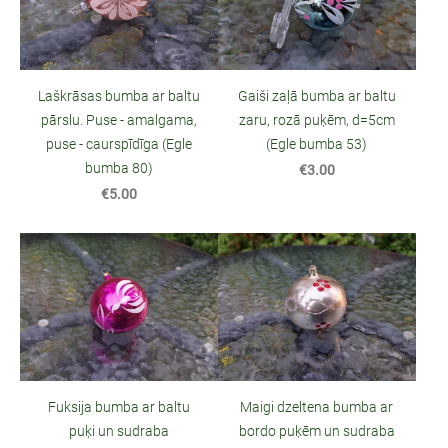
Laškrāsas bumba ar baltu
Gaiši zaļā bumba ar baltu
pārslu. Puse - amalgama,
zaru, rozā puķēm, d=5cm
puse - caurspīdīga (Egle
(Egle bumba 53)
bumba 80)
€3.00
€5.00
Fuksija bumba ar baltu
Maigi dzeltena bumba ar
puķi un sudraba
bordo puķēm un sudraba