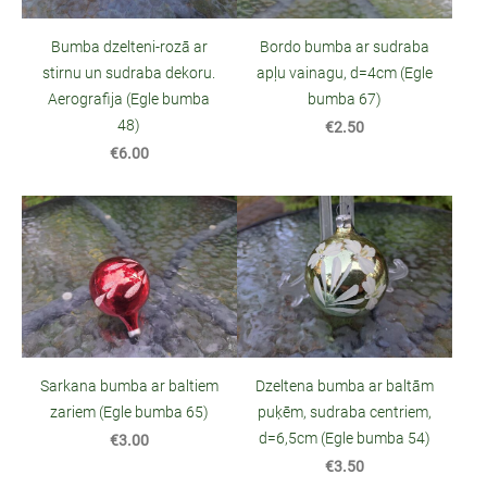
Bumba dzelteni-rozā ar
Bordo bumba ar sudraba
stirnu un sudraba dekoru.
apļu vainagu, d=4cm (Egle
Aerografija (Egle bumba
bumba 67)
48)
€2.50
€6.00
Sarkana bumba ar baltiem
Dzeltena bumba ar baltām
zariem (Egle bumba 65)
puķēm, sudraba centriem,
d=6,5cm (Egle bumba 54)
€3.00
€3.50