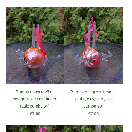
Bumba maigi rozā ar
Bumba maigi dzeltena ar
vīnogu ķekariem, d=7cm
saulīti, d=6,5cm (Egle
(Egle bumba 89)
bumba 90)
€7.00
€7.00