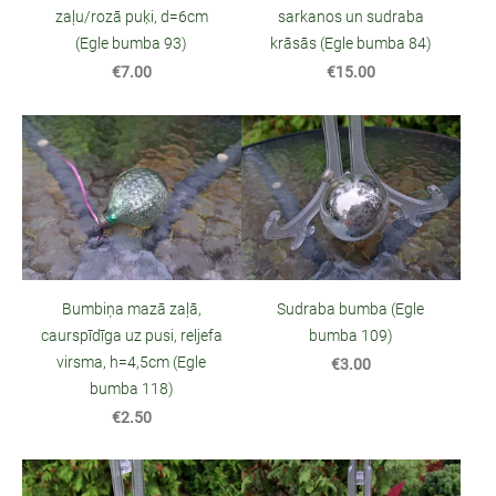
zaļu/rozā puķi, d=6cm
sarkanos un sudraba
(Egle bumba 93)
krāsās (Egle bumba 84)
€7.00
€15.00
Bumbiņa mazā zaļā,
Sudraba bumba (Egle
caurspīdīga uz pusi, reljefa
bumba 109)
virsma, h=4,5cm (Egle
€3.00
bumba 118)
€2.50