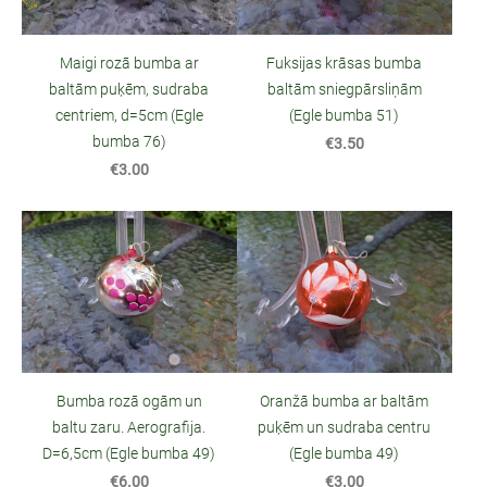
Maigi rozā bumba ar
Fuksijas krāsas bumba
baltām puķēm, sudraba
baltām sniegpārsliņām
centriem, d=5cm (Egle
(Egle bumba 51)
bumba 76)
€3.50
€3.00
Bumba rozā ogām un
Oranžā bumba ar baltām
baltu zaru. Aerografija.
puķēm un sudraba centru
D=6,5cm (Egle bumba 49)
(Egle bumba 49)
€6.00
€3.00