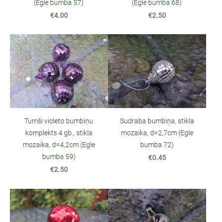
(Egle bumba 57)
(Egle bumba 68)
€4.00
€2.50
Tumši violeto bumbiņu
Sudraba bumbiņa, stikla
komplekts 4 gb., stikla
mozaika, d=2,7cm (Egle
mozaika, d=4,2cm (Egle
bumba 72)
bumba 59)
€0.45
€2.50