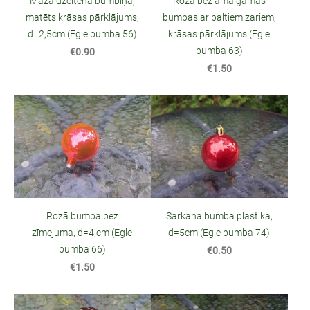
Mazā dzeltena bumbiņa,
Rozā bez amalgamas
matēts krāsas pārklājums,
bumbas ar baltiem zariem,
d=2,5cm (Egle bumba 56)
krāsas pārklājums (Egle
bumba 63)
€0.90
€1.50
Rozā bumba bez
Sarkana bumba plastika,
zīmejuma, d=4,cm (Egle
d=5cm (Egle bumba 74)
bumba 66)
€0.50
€1.50