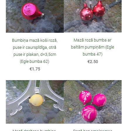
Mazā rozā bumba ar
Bumbiņa mazā koši rozā,
baltām pumpiņām (Egle
puse ir caurspīdīga, otrā
bumba 47)
puse ir plakan, d=3,5cm
(Egle bumba 62)
€2.50
€1.75