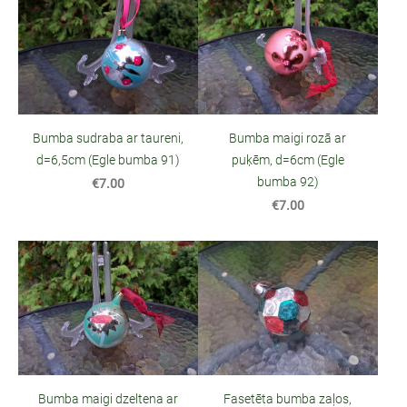
Bumba sudraba ar taureni,
Bumba maigi rozā ar
d=6,5cm (Egle bumba 91)
puķēm, d=6cm (Egle
bumba 92)
€7.00
€7.00
Bumba maigi dzeltena ar
Fasetēta bumba zaļos,