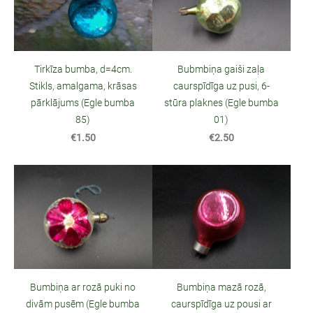
Tirkīza bumba, d=4cm.
Bubmbiņa gaiši zaļa
Stikls, amalgama, krāsas
caurspīdīga uz pusi, 6-
pārklājums (Egle bumba
stūra plaknes (Egle bumba
85)
01)
€1.50
€2.50
Bumbiņa ar rozā puki no
Bumbiņa mazā rozā,
divām pusēm (Egle bumba
caurspīdīga uz pousi ar