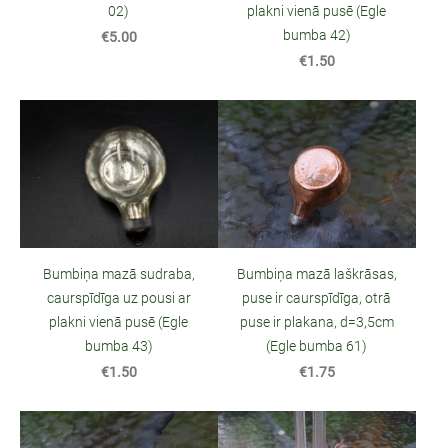
02)
plakni vienā pusē (Egle
bumba 42)
€5.00
€1.50
Bumbiņa mazā sudraba,
Bumbiņa mazā laškrāsas,
caurspīdīga uz pousi ar
puse ir caurspīdīga, otrā
plakni vienā pusē (Egle
puse ir plakana, d=3,5cm
bumba 43)
(Egle bumba 61)
€1.50
€1.75