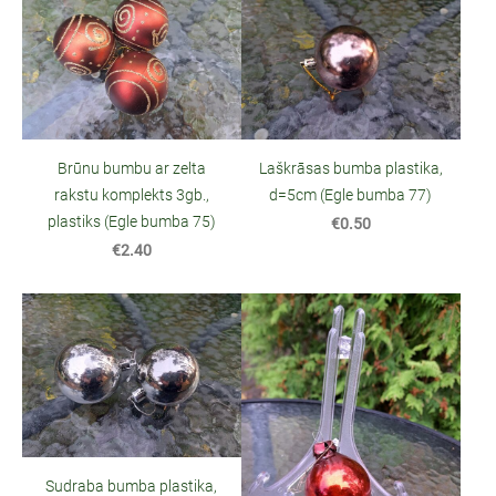
Brūnu bumbu ar zelta
Laškrāsas bumba plastika,
rakstu komplekts 3gb.,
d=5cm (Egle bumba 77)
plastiks (Egle bumba 75)
€0.50
€2.40
Sudraba bumba plastika,