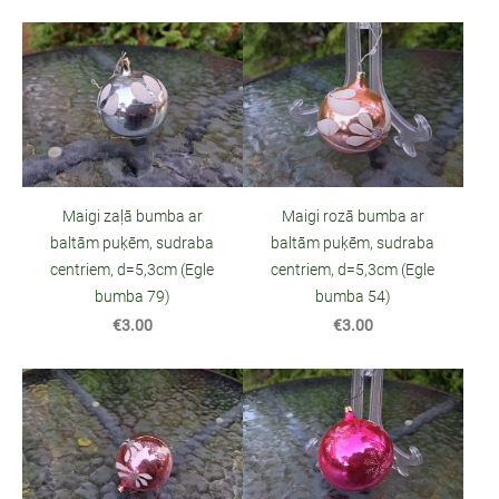
Maigi zaļā bumba ar
Maigi rozā bumba ar
baltām puķēm, sudraba
baltām puķēm, sudraba
centriem, d=5,3cm (Egle
centriem, d=5,3cm (Egle
bumba 79)
bumba 54)
€3.00
€3.00