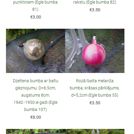
punktiņiem (Egle bumba
rakstu (Egle bumba 82)
81)
€3.50
€3.00
Dzeltena bumba ar baltu
Rozā/balta melanža
gleznojumu. D=6,5cm,
bumba, krāsas pārklājums,
augstums 8cm.
d=5,2cm (Egle bumba 55)
1940.-1950.ie gadi (Egle
€3.50
bumba 107)
€8.00