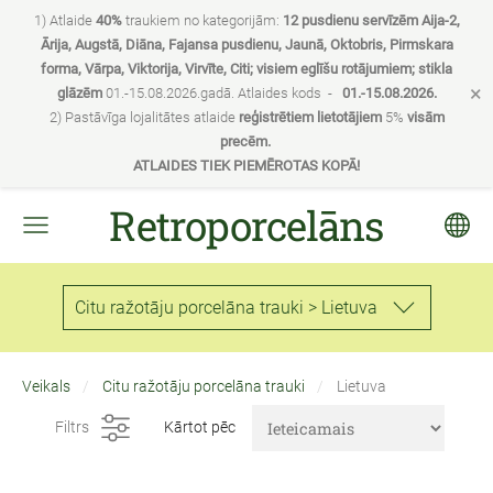
1) Atlaide
40%
traukiem no kategorijām:
12 pusdienu servīzēm Aija-2,
Ārija, Augstā, Diāna, Fajansa pusdienu, Jaunā, Oktobris, Pirmskara
forma, Vārpa, Viktorija, Virvīte, Citi; visiem eglīšu rotājumiem; stikla
×
glāzēm
01.-15.08.2026.gadā. Atlaides kods -
01.-15.08.2026.
2) Pastāvīga lojalitātes atlaide
reģistrētiem lietotājiem
5%
visām
precēm.
ATLAIDES TIEK PIEMĒROTAS KOPĀ!
Retroporcelāns
Citu ražotāju porcelāna trauki > Lietuva
Veikals
Citu ražotāju porcelāna trauki
Lietuva
Filtrs
Kārtot pēc