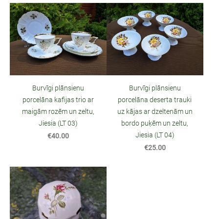
Burvīgi plānsienu
Burvīgi plānsienu
porcelāna kafijas trio ar
porcelāna deserta trauki
maigām rozēm un zeltu,
uz kājas ar dzeltenām un
Jiesia (LT 03)
bordo puķēm un zeltu,
Jiesia (LT 04)
€40.00
€25.00