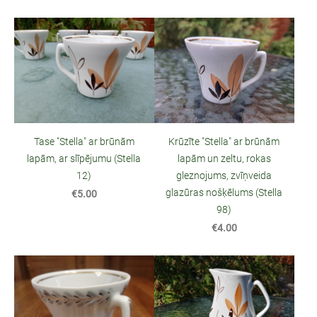
Tase "Stella" ar brūnām
Krūzīte "Stella" ar brūnām
lapām, ar slīpējumu (Stella
lapām un zeltu, rokas
12)
gleznojums, zvīņveida
glazūras nošķēlums (Stella
€5.00
98)
€4.00