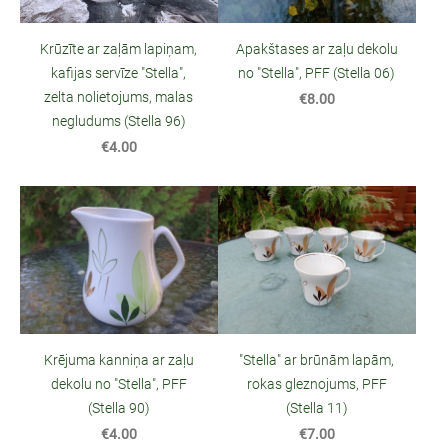
Apakštases ar zaļu dekolu
Krūzīte ar zaļām lapiņam,
no "Stella", PFF (Stella 06)
kafijas servīze "Stella",
zelta nolietojums, malas
€8.00
negludums (Stella 96)
€4.00
Krējuma kanniņa ar zaļu
"Stella" ar brūnām lapām,
dekolu no "Stella", PFF
rokas gleznojums, PFF
(Stella 90)
(Stella 11)
€4.00
€7.00