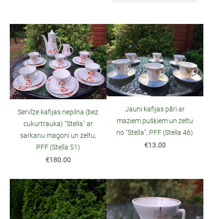
Jauni kafijas pāri ar
Servīze kafijas nepilna (bez
maziem pušķiem un zeltu
cukurtrauka) "Stella" ar
no "Stella", PFF (Stella 46)
sarkanu magoni un zeltu,
€13.00
PFF (Stella 51)
€180.00