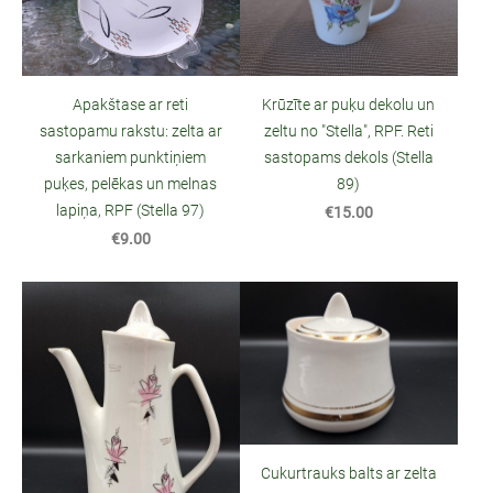
Krūzīte ar puķu dekolu un
Apakštase ar reti
zeltu no "Stella", RPF. Reti
sastopamu rakstu: zelta ar
sastopams dekols (Stella
sarkaniem punktiņiem
89)
puķes, pelēkas un melnas
lapiņa, RPF (Stella 97)
€15.00
€9.00
Cukurtrauks balts ar zelta