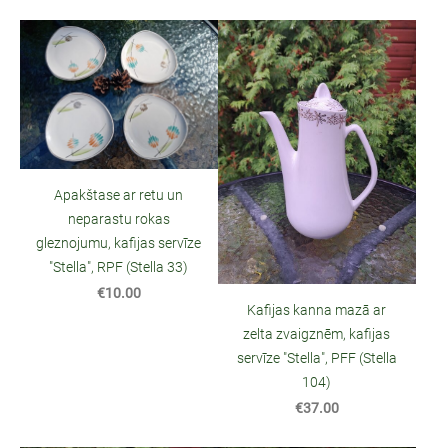
Apakštase ar retu un
neparastu rokas
gleznojumu, kafijas servīze
"Stella", RPF (Stella 33)
€10.00
Kafijas kanna mazā ar
zelta zvaigznēm, kafijas
servīze "Stella", PFF (Stella
104)
€37.00