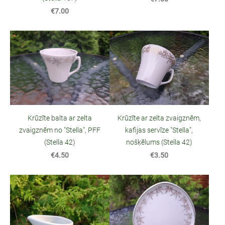
€7.00
Krūzīte balta ar zelta
Krūzīte ar zelta zvaigznēm,
zvaigznēm no "Stella", PFF
kafijas servīze "Stella",
(Stella 42)
nošķēlums (Stella 42)
€4.50
€3.50