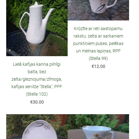
Krūzīte ar reti sastopamu
rakstu: zelta ar sarkaniem
punktiņiem puķes, pelēkas
un melnas lapiņas, RPF
(Stella 99)
Lielā kafijas kanna pilnīgi
€12.00
balta, bez
zelta/gleznojuma/zīmoga,
kafijas servīze "Stella", PFF
(Stella 102)
€30.00