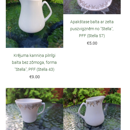
Apakštase balta ar zelta
puszvigznēm no "Stella",
PFF (Stella 57)
€5.00
Krējuma kanniņa pilnīgi
balta bez zōmoga, forma
"Stella", PFF (Stella 43)
€9.00