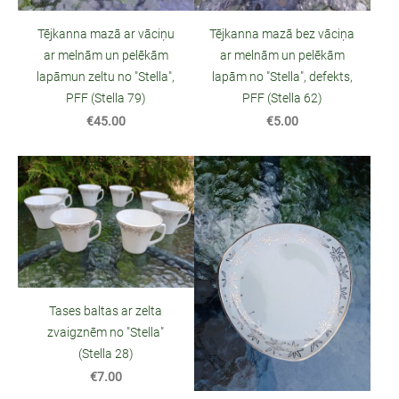
Tējkanna mazā ar vāciņu
Tējkanna mazā bez vāciņa
ar melnām un pelēkām
ar melnām un pelēkām
lapāmun zeltu no "Stella",
lapām no "Stella", defekts,
PFF (Stella 79)
PFF (Stella 62)
€45.00
€5.00
Tases baltas ar zelta
zvaigznēm no "Stella"
(Stella 28)
€7.00