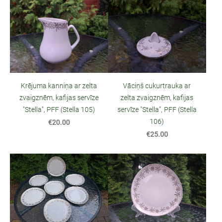
Krējuma kanniņa ar zelta
Vāciņš cukurtrauka ar
zvaigznēm, kafijas servīze
zelta zvaigznēm, kafijas
"Stella", PFF (Stella 105)
servīze "Stella", PFF (Stella
106)
€20.00
€25.00