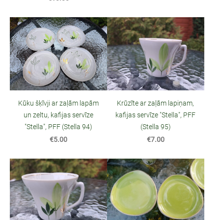
Kūku šķīvji ar zaļām lapām
Krūzīte ar zaļām lapiņam,
un zeltu, kafijas servīze
kafijas servīze "Stella", PFF
"Stella", PFF (Stella 94)
(Stella 95)
€5.00
€7.00