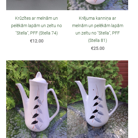
Krējuma kanniņa ar
Krūzītes ar melnām un
melnām un pelēkām lapām
pelēkām lapām un zeltu no
un zeltu no "Stella", PFF
"Stella", PFF (Stella 74)
(Stella 81)
€12.00
€25.00