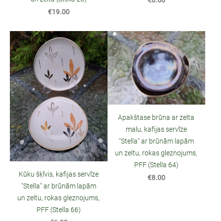
€8.00
€19.00
Apakštase brūna ar zelta
malu, kafijas servīze
"Stella" ar brūnām lapām
un zeltu, rokas gleznojums,
PFF (Stella 64)
Kūku šķīvis, kafijas servīze
€8.00
"Stella" ar brūnām lapām
un zeltu, rokas gleznojums,
PFF (Stella 66)