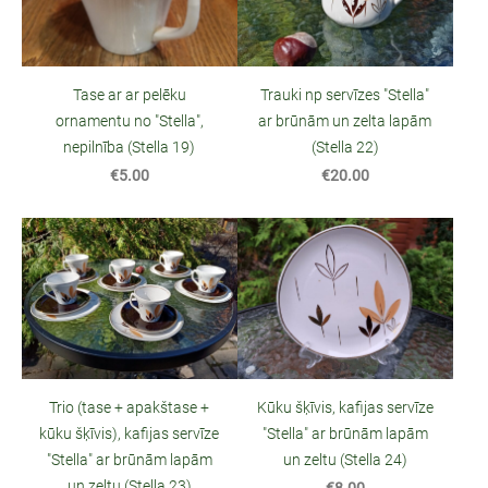
Tase ar ar pelēku
Trauki np servīzes "Stella"
ornamentu no "Stella",
ar brūnām un zelta lapām
nepilnība (Stella 19)
(Stella 22)
€5.00
€20.00
Trio (tase + apakštase +
Kūku šķīvis, kafijas servīze
kūku šķīvis), kafijas servīze
"Stella" ar brūnām lapām
"Stella" ar brūnām lapām
un zeltu (Stella 24)
un zeltu (Stella 23)