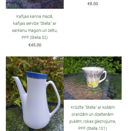
€8.00
Kafijas kanna mazā,
kafijas servīze "Stella" ar
sarkanu magoni un zeltu,
PFF (Stella 52)
€45.00
Krūzīte "Stella" ar košām
oranžām un dzeltenām
puķēm, rokas gleznojums,
PFF (Stella 101)