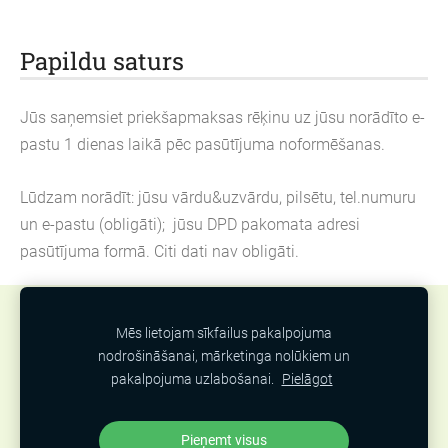
Papildu saturs
Jūs saņemsiet priekšapmaksas rēķinu uz jūsu norādīto e-
pastu 1 dienas laikā pēc pasūtījuma noformēšanas.
Lūdzam norādīt: jūsu vārdu&uzvārdu, pilsētu, tel.numuru
un e-pastu (obligāti); jūsu DPD pakomata adresi
pasūtījuma formā. Citi dati nav obligāti.
Sīkdatnes
Mēs lietojam sīkfailus pakalpojuma
nodrošināšanai, mārketinga nolūkiem un
Obligāti ir
pakalpojuma uzlabošanai.
Pielāgot
jānorāda avots izmantojot attēlus un informāciju
Pieņemt visus