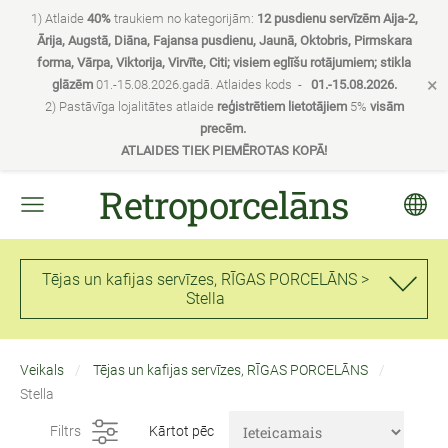
1) Atlaide
40%
traukiem no kategorijām:
12 pusdienu servīzēm Aija-2,
Ārija, Augstā, Diāna, Fajansa pusdienu, Jaunā, Oktobris, Pirmskara
forma, Vārpa, Viktorija, Virvīte, Citi; visiem eglīšu rotājumiem; stikla
×
glāzēm
01.-15.08.2026.gadā. Atlaides kods -
01.-15.08.2026.
2) Pastāvīga lojalitātes atlaide
reģistrētiem lietotājiem
5%
visām
precēm.
ATLAIDES TIEK PIEMĒROTAS KOPĀ!
Retroporcelāns
Tējas un kafijas servīzes, RĪGAS PORCELĀNS >
Stella
Veikals
Tējas un kafijas servīzes, RĪGAS PORCELĀNS
Stella
Filtrs
Kārtot pēc