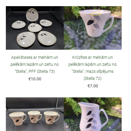
Krūzītes ar melnām un
Apakštases ar melnām un
pelēkām lapām un zeltu no
pelēkām lapām un zeltu no
"Stella", mazs slīpējums
"Stella", PFF (Stella 73)
(Stella 72)
€10.00
€7.00