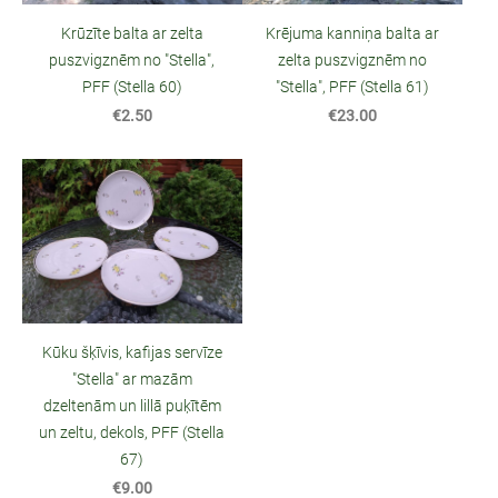
Krūzīte balta ar zelta
Krējuma kanniņa balta ar
puszvigznēm no "Stella",
zelta puszvigznēm no
PFF (Stella 60)
"Stella", PFF (Stella 61)
€2.50
€23.00
Kūku šķīvis, kafijas servīze
"Stella" ar mazām
dzeltenām un lillā puķītēm
un zeltu, dekols, PFF (Stella
67)
€9.00