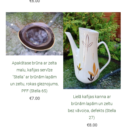
€6.00
Apakštase brūna ar zelta
malu, kafijas servīze
"Stella" ar brūnām lapām
un zeltu, rokas gleznojums,
PFF (Stella 65)
Lielā kafijas kanna ar
€7.00
brūnām lapām un zeltu
bez vāvciņa, defekts (Stella
27)
€8.00