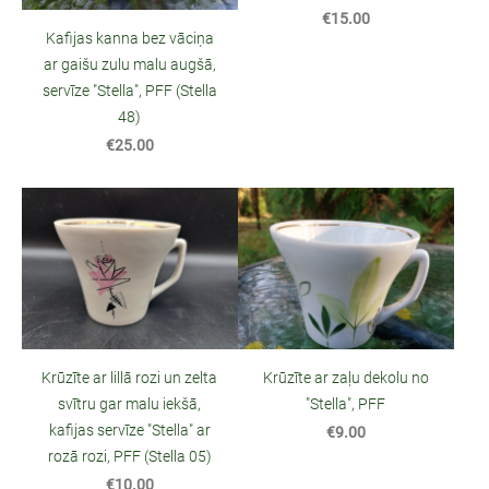
€15.00
Kafijas kanna bez vāciņa
ar gaišu zulu malu augšā,
servīze "Stella", PFF (Stella
48)
€25.00
Krūzīte ar zaļu dekolu no
Krūzīte ar lillā rozi un zelta
"Stella", PFF
svītru gar malu iekšā,
kafijas servīze "Stella" ar
€9.00
rozā rozi, PFF (Stella 05)
€10.00