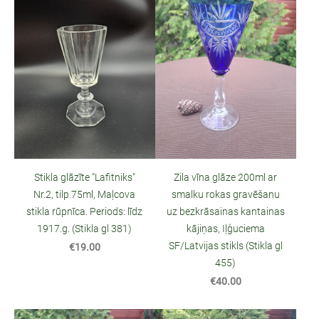
Stikla glāzīte "Lafitniks"
Zila vīna glāze 200ml ar
Nr.2, tilp.75ml, Maļcova
smalku rokas gravēšanu
stikla rūpnīca. Periods: līdz
uz bezkrāsainas kantainas
1917.g. (Stikla gl 381)
kājiņas, Iļģuciema
SF/Latvijas stikls (Stikla gl
€19.00
455)
€40.00