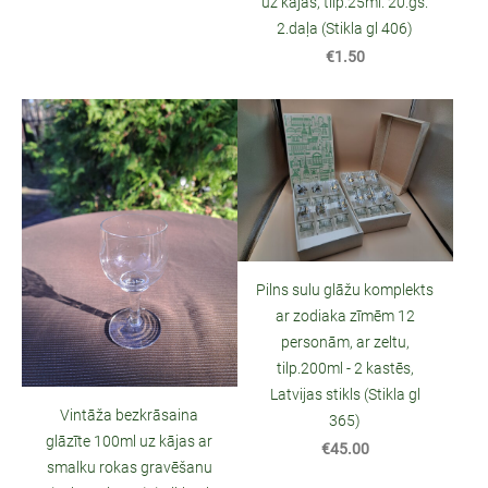
uz kājas, tilp.25ml. 20.gs.
2.daļa (Stikla gl 406)
€1.50
Pilns sulu glāžu komplekts
ar zodiaka zīmēm 12
personām, ar zeltu,
tilp.200ml - 2 kastēs,
Latvijas stikls (Stikla gl
Vintāža bezkrāsaina
365)
glāzīte 100ml uz kājas ar
€45.00
smalku rokas gravēšanu