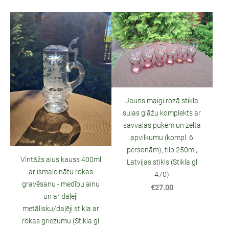
Jauns maigi rozā stikla
sulas glāžu komplekts ar
savvaļas puķēm un zelta
apvilkumu (kompl. 6
personām), tilp.250ml,
Vintāžs alus kauss 400ml
Latvijas stikls (Stikla gl
ar ismalcinātu rokas
470)
gravēsanu - medību ainu
€27.00
un ar daļēji
metālisku/daļēji stikla ar
rokas griezumu (Stikla gl