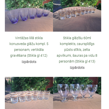
Vintāžas lillā stikla
Stikla glāzīšu 60ml
konusveda glāžu kompl. 5
komplekts, caurspīdīgs
personam, vertikāla
pūsts stīkls, zelta
gravēšana (Stikla gl 412)
apvilkumi, šauras pa vidu 8
personām (Stikla gl 413)
Izpārdots
Izpārdots