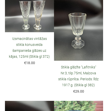
Izsmacinātas vintāžas
stikla konusveida
šampanieša glāzes uz
kājas, 125ml (Stikla gl 372)
€18.00
Stikla glāzīte "Lafitniks"
Nr.3, tilp.75ml, Maļcova
stikla rūpnīca. Periods: līdz
1917.g. (Stikla gl 382)
€29.00