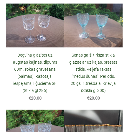
Degvīna glāzītes uz
Senas gaiši tirkīza stikla
augstas kājiņas, tilpums
glāzīte ar uz kājas, presēts
60ml, rokas gravēšana
stikls. Reljefa raksts
(palmas). Ražotājs,
"medus šūnas". Periods:
iespējams, Iļģuciema SF
20.gs. 1.trešdaļa, Krievija
(Stikla gl 286)
(Stikla gl 300)
€20.00
€20.00