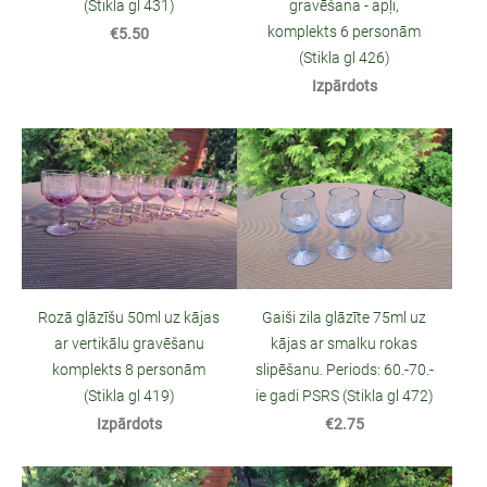
(Stikla gl 431)
gravēšana - apļi,
komplekts 6 personām
€5.50
(Stikla gl 426)
Izpārdots
Rozā glāzīšu 50ml uz kājas
Gaiši zila glāzīte 75ml uz
ar vertikālu gravēšanu
kājas ar smalku rokas
komplekts 8 personām
slipēšanu. Periods: 60.-70.-
(Stikla gl 419)
ie gadi PSRS (Stikla gl 472)
Izpārdots
€2.75