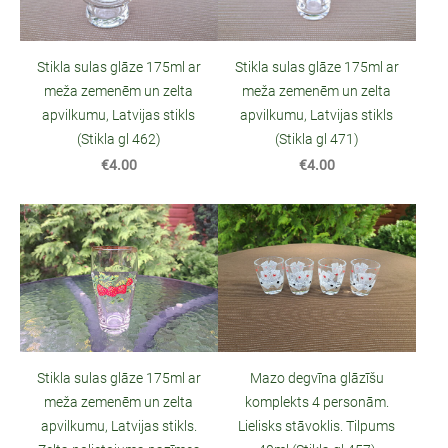
Stikla sulas glāze 175ml ar
Stikla sulas glāze 175ml ar
meža zemenēm un zelta
meža zemenēm un zelta
apvilkumu, Latvijas stikls
apvilkumu, Latvijas stikls
(Stikla gl 462)
(Stikla gl 471)
€4.00
€4.00
Stikla sulas glāze 175ml ar
Mazo degvīna glāzīšu
meža zemenēm un zelta
komplekts 4 personām.
apvilkumu, Latvijas stikls.
Lielisks stāvoklis. Tilpums