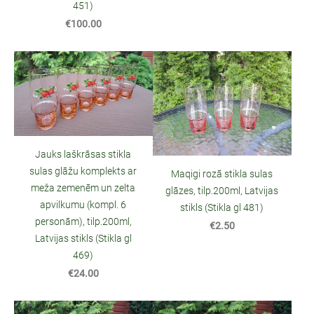
451)
€100.00
Jauks laškrāsas stikla
sulas glāžu komplekts ar
Maqigi rozā stikla sulas
meža zemenēm un zelta
glāzes, tilp.200ml, Latvijas
apvilkumu (kompl. 6
stikls (Stikla gl 481)
personām), tilp.200ml,
€2.50
Latvijas stikls (Stikla gl
469)
€24.00