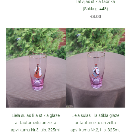
Latvijas stikla fabrika
(Stikla gl 448)
€4.00
Lielā sulas lillā stikla glāze
Lielā sulas lillā stikla glāze
ar tautumeitu un zelta
ar tautumeitu un zelta
apvilkumu Nr.3, tilp. 325ml,
apvilkumu Nr.2, tilp. 325ml,