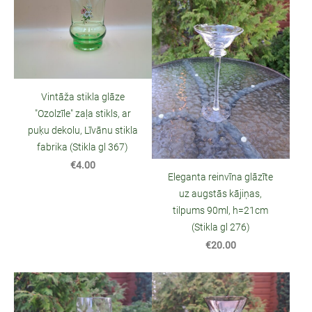
Vintāža stikla glāze
"Ozolzīle" zaļa stikls, ar
puķu dekolu, Līvānu stikla
fabrika (Stikla gl 367)
€4.00
Eleganta reinvīna glāzīte
uz augstās kājiņas,
tilpums 90ml, h=21cm
(Stikla gl 276)
€20.00