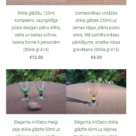
Stikla glāzīšu 120ml
Izsmacinātas vintāžas
komplekts, caurspīdīgs
stikla glāzes 250ml uz
pūsts diezgan plāns stīkls,
zemas kājas, plāns pūsts
zelta un baltas svītras,
stikls, lillā lustrēts krāsas
taisna forma 6 personām
pārklājums, smalka rokas
(Stikla gl 414)
gravēšana (Stikla gl 415)
€12.00
€4.00
Eleganta ArtDeco maigi
Eleganta ArtDeco stikla
zaļa stikla glāzīte 50ml uz
glāzīte 40ml uz kājiņas.