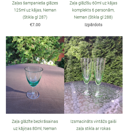
Zaļas šampanieša glāzes
Zaļa glāzīšu 60ml uz kājas
125ml uz kājas, Neman
komplekts 6 personām,
(Stikla gl 287)
Neman (Stikla gl 288)
€7.00
Izpārdots
Zaļa glāzīte bezkrāsainas
Izsmacināts vintāžs gaiši
uz kājiņas 80ml, Neman
zaļa stikla ar rokas