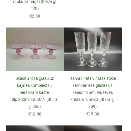
(puķu vainags) (Stikla gl
420)
€2.00
Skaistu rozā glāžu uz
Izsmacināts vintāžs stikla
kājiņas komplekts 3
šampanieša glāzes uz
personām kastē,
kājas, 125ml, Gusevas
tilp.200ml, NEMAN (Stikla
kristāla rūpnīca (Stikla gl
gl 366)
369)
€12.00
€15.00