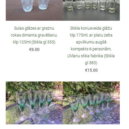
Sulas glāzes ar greznu
Stikla konusveida glāžu
rokas dimanta gravēšanu,
tilp.175ml. ar platu zelta
tilp.125ml (Stikla gl 355)
apvilkumu augšā
kompekts 6 personām,
€9.00
Līvīanu stika fabrika (Stikla
gl 383)
€15.00