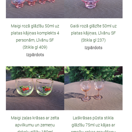
Maigi rozā glāzīšu 50ml uz
Gaiši rozā glāzīte 50ml uz
platas kājiņas komplekts 4
platas kājiņas, Līvānu SF
personām, Līvānu SF
(Stikla gl 237)
(Stikla gl 409)
Izpārdots
Izpārdots
Maigi zaļas krāsas ar zelta
Laškrāsas pūsta stikla
apvilkumu un zemeņu
glāzīšu 75ml uz kājas ar