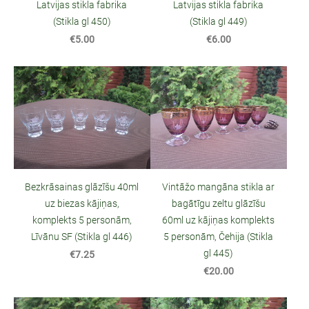
Latvijas stikla fabrika
Latvijas stikla fabrika
(Stikla gl 450)
(Stikla gl 449)
€5.00
€6.00
Bezkrāsainas glāzīšu 40ml
Vintāžo mangāna stikla ar
uz biezas kājiņas,
bagātīgu zeltu glāzīšu
komplekts 5 personām,
60ml uz kājiņas komplekts
Līvānu SF (Stikla gl 446)
5 personām, Čehija (Stikla
gl 445)
€7.25
€20.00