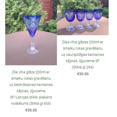
Zilas vīna glāzes 200ml ar
smalku rokas gravēšanu
uz caurspīdīgas kantainas
kājiņas, Iļģuciema SF
(Stikla gl 294)
Zila vīna glāze 200ml ar
€30.00
smalku rokas gravēšanu
uz bezkrāsainas kantainas
kājiņas, Iļģuciema
SF/Latvijas stikls, plakans
nošķēlums (Stikla gl 456)
€30.00