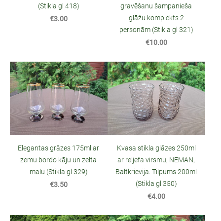
(Stikla gl 418)
gravēšanu šampanieša
glāžu komplekts 2
€3.00
personām (Stikla gl 321)
€10.00
Elegantas grāzes 175ml ar
Kvasa stikla glāzes 250ml
zemu bordo kāju un zelta
ar reljefa virsmu, NEMAN,
malu (Stikla gl 329)
Baltkrievija. Tilpums 200ml
(Stikla gl 350)
€3.50
€4.00