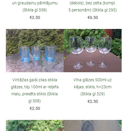
un graudainu pārklājumu
(dekols), bez zelta (kompl.
(Stikla gl 338)
5 personām) (Stikla gl 295)
€2.50
€6.50
Vintāžas gaiši zilas stikla
Vīna glāzes 500ml uz
glāzes, tilp.100ml ar reljefa
kājas, stikls, h=23cm
malu, presēts stikls (Stikla
(Stikla gl 329)
gl 308)
€2.50
€2.50