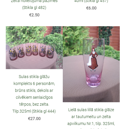
Zelta nolietojuma pazīmes
40ml (Stikla gl 457)
(Stikla gl 482)
€6.00
€2.50
Sulas stikla glāžu
komplekts 6 personām,
brūns stikls, dekols ar
cilvēkiem senlaicīgos
tērpos, bez zelta.
Lielā sulas lillā stikla glāze
Tilp.325ml (Stikla gl 444)
ar tautumeitu un zelta
€27.00
apvilkumu Nr.1, tilp. 325ml,