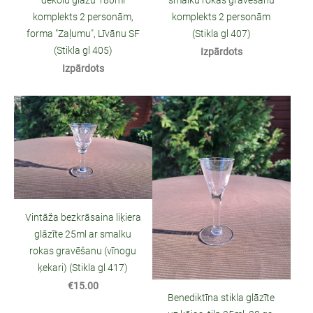
dekolu glāžu 180ml
smalku rokas gravēšanu
komplekts 2 personām,
komplekts 2 personām
forma "Zaļumu", Līvānu SF
(Stikla gl 407)
(Stikla gl 405)
Izpārdots
Izpārdots
Vintāža bezkrāsaina liķiera
glāzīte 25ml ar smalku
rokas gravēšanu (vīnogu
ķekari) (Stikla gl 417)
€15.00
Benediktīna stikla glāzīte