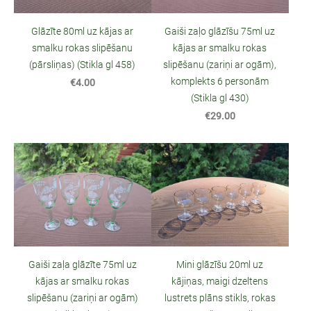
Glāzīte 80ml uz kājas ar
Gaiši zaļo glāzīšu 75ml uz
smalku rokas slipēšanu
kājas ar smalku rokas
(pārsliņas) (Stikla gl 458)
slipēšanu (zariņi ar ogām),
komplekts 6 personām
€4.00
(Stikla gl 430)
€29.00
Gaiši zaļa glāzīte 75ml uz
Mini glāzīšu 20ml uz
kājas ar smalku rokas
kājiņas, maigi dzeltens
slipēšanu (zariņi ar ogām)
lustrets plāns stikls, rokas