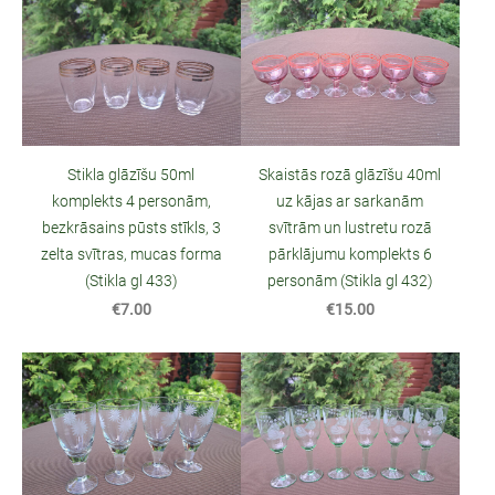
Stikla glāzīšu 50ml
Skaistās rozā glāzīšu 40ml
komplekts 4 personām,
uz kājas ar sarkanām
bezkrāsains pūsts stīkls, 3
svītrām un lustretu rozā
zelta svītras, mucas forma
pārklājumu komplekts 6
(Stikla gl 433)
personām (Stikla gl 432)
€7.00
€15.00