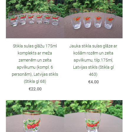
Stikla sulas glāžu 175ml
Jauka stikla sulas glāze ar
komplekts ar meža
košām rozēm un zelta
zemenēm un zelta
apvilkumu, tilp.175ml,
apvilkumu (kompl. 6
Latvijas stikls (Stikla gl
personām), Latvijas stikls
463)
(Stikla gl 68)
€4.00
€22.00