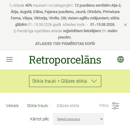
1) Atlaide
40%
traukiem no kategorijām:
12 pusdienu servīzēm Aija-2,
Ārija, Augstā, Diāna, Fajansa pusdienu, Jaunā, Oktobris, Pirmskara
forma, Vārpa, Viktorija, Virvīte, Citi; visiem eglīšu rotājumiem; stikla
×
glāzēm
01.-15.08.2026.gadā. Atlaides kods -
01.-15.08.2026.
2) Pastāvīga lojalitātes atlaide
reģistrētiem lietotājiem
5%
visām
precēm.
ATLAIDES TIEK PIEMĒROTAS KOPĀ!
Retroporcelāns
Stikla trauki > Glāzes stikla
Veikals
Stikla trauki
Glāzes stikla
Filtrs
Kārtot pēc