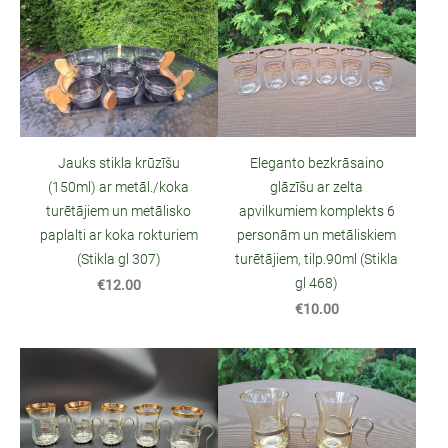
Jauks stikla krūzīšu
Eleganto bezkrāsaino
(150ml) ar metāl./koka
glāzīšu ar zelta
turētājiem un metālisko
apvilkumiem komplekts 6
paplalti ar koka rokturiem
personām un metāliskiem
(Stikla gl 307)
turētājiem, tilp.90ml (Stikla
gl 468)
€12.00
€10.00