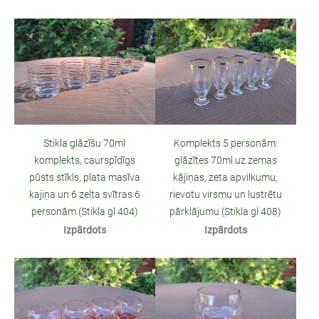
Stikla glāzīšu 70ml
Komplekts 5 personām:
komplekts, caurspīdīgs
glāzītes 70ml uz zemas
pūsts stīkls, plata masīva
kājiņas, zeta apvilkumu,
kajiņa un 6 zelta svītras 6
rievotu virsmu un lustrētu
personām (Stikla gl 404)
pārklājumu (Stikla gl 408)
Izpārdots
Izpārdots