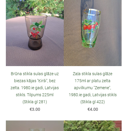
Brūna stikla sulas glāze uz
Zaļa stikla sulas glāze
biezas kājas "Ķirši", bez
175ml ar platu zelta
zelta. 1980.ie gadi, Latvijas
apvilkumu "Zemene",
stikls. Tilpums 225ml
1980.ie gadi, Latvijas stikls
(Stikla gl 281)
(Stikla gl 422)
€3.00
€4.00