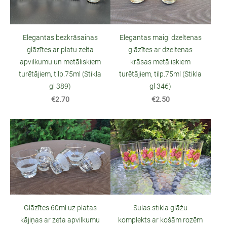
Elegantas bezkrāsainas
Elegantas maigi dzeltenas
glāzītes ar platu zelta
glāzītes ar dzeltenas
apvilkumu un metāliskiem
krāsas metāliskiem
turētājiem, tilp.75ml (Stikla
turētājiem, tilp.75ml (Stikla
gl 389)
gl 346)
€2.70
€2.50
Glāzītes 60ml uz platas
Sulas stikla glāžu
kājiņas ar zeta apvilkumu
komplekts ar košām rozēm