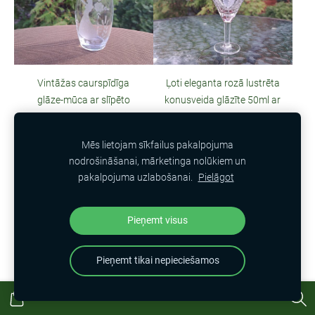
Vintāžas caurspīdīga
Ļoti eleganta rozā lustrēta
glāze-mūca ar slīpēto
konusveida glāzīte 50ml ar
tautumeitu ar balodi,
slīpētām pumpiņam uz
175ml (Stikla gl 268)
caurspīdīgas kāiņas, sīka
Mēs lietojam sīkfailus pakalpojuma
nepilnība (Stikla gl 264)
€10.00
nodrošināšanai, mārketinga nolūkiem un
€4.00
pakalpojuma uzlabošanai.
Pielāgot
Pieņemt visus
Pieņemt tikai nepieciešamos