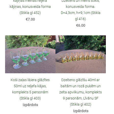
kājiņas melnas reljefa
Dzeltens un melns stikls,
kājiņas, konusveida forma
konusveida forma.
(Stikla gl 452)
D=4,3cm, h=9,1cm (Stikla
gl 416)
€7.00
€6.00
Koši zaļas liķiera glāzītes
Dzelteno glāzīšu 40ml ar
50ml uz reljefa kājas,
baltām un rozā puķēm un
komplekts 5 personām
zelta apvilkumu, komplekts
(Stikla gl 403)
9 personām, Līvānu SF
(Stikla gl 402)
Izpārdots
Izpārdots